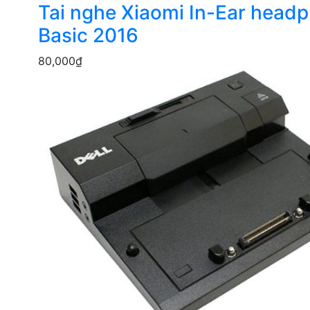
Tai nghe Xiaomi In-Ear head
Basic 2016
80,000
₫