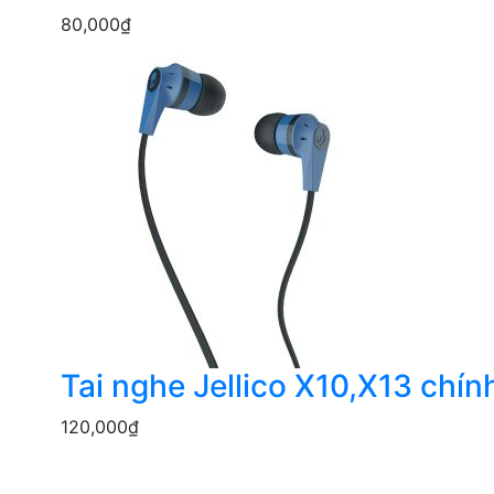
80,000
₫
Tai nghe Jellico X10,X13 chín
120,000
₫