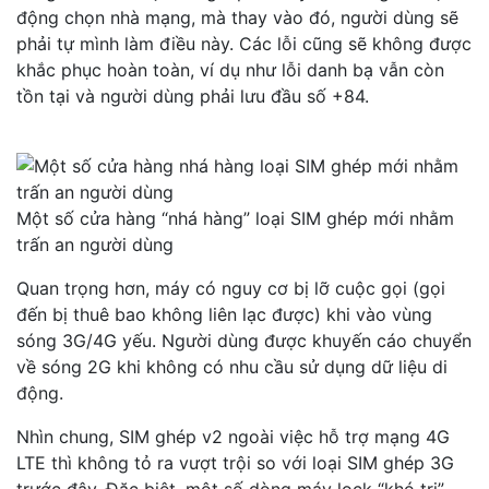
động chọn nhà mạng, mà thay vào đó, người dùng sẽ
phải tự mình làm điều này. Các lỗi cũng sẽ không được
khắc phục hoàn toàn, ví dụ như lỗi danh bạ vẫn còn
tồn tại và người dùng phải lưu đầu số +84.
Một số cửa hàng “nhá hàng” loại SIM ghép mới nhằm
trấn an người dùng
Quan trọng hơn, máy có nguy cơ bị lỡ cuộc gọi (gọi
đến bị thuê bao không liên lạc được) khi vào vùng
sóng 3G/4G yếu. Người dùng được khuyến cáo chuyển
về sóng 2G khi không có nhu cầu sử dụng dữ liệu di
động.
Nhìn chung, SIM ghép v2 ngoài việc hỗ trợ mạng 4G
LTE thì không tỏ ra vượt trội so với loại SIM ghép 3G
trước đây. Đặc biệt, một số dòng máy lock “khó trị”