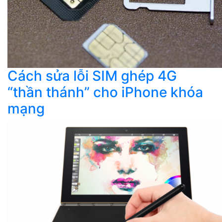
Cách sửa lỗi SIM ghép 4G
“thần thánh” cho iPhone khóa
mạng