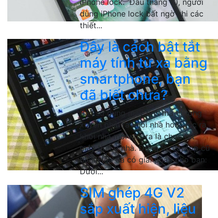
iPhone lock. Đầu tháng 10, người
dùng iPhone lock bất ngờ khi các
thiết...
Đây là cách bật tắt
máy tính từ xa bằng
smartphone, bạn
đã biết chưa?
Bạn sử dụng máy tính mà thường
xuyên phải ra khỏi nhà hoặc lúc ra
khỏi nhà mới nhớ ra là chưa tắt
máy tính ở nhà. Đừng lo, Laptop cũ
Biên Hòa đã có giải pháp cho bạn:
Dưới...
SIM ghép 4G V2
sắp xuất hiện, liệu