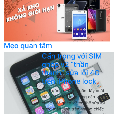
Mẹo quan tâm
Cẩn trọng với SIM
ghép v2 “thần
thánh” sửa lỗi 4G
trên iPhone lock
Thị trường di động gần đây xuất
hiện rất nhiều lời quảng cáo về
chiếc SIM ghép v2 có thể sửa lỗi
đứng màn hình trên những chiếc