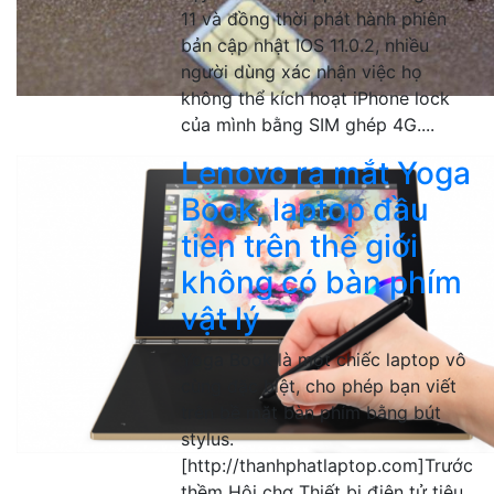
11 và đồng thời phát hành phiên
bản cập nhật IOS 11.0.2, nhiều
người dùng xác nhận việc họ
không thể kích hoạt iPhone lock
của mình bằng SIM ghép 4G....
Lenovo ra mắt Yoga
Book, laptop đầu
tiên trên thế giới
không có bàn phím
vật lý
Yoga Book là một chiếc laptop vô
cùng đặc biệt, cho phép bạn viết
trên bề mặt bàn phím bằng bút
stylus.
[http://thanhphatlaptop.com]Trước
thềm Hội chợ Thiết bị điện tử tiêu