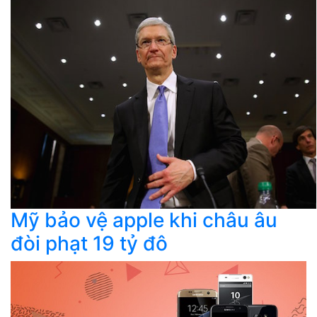
Mỹ bảo vệ apple khi châu âu
đòi phạt 19 tỷ đô