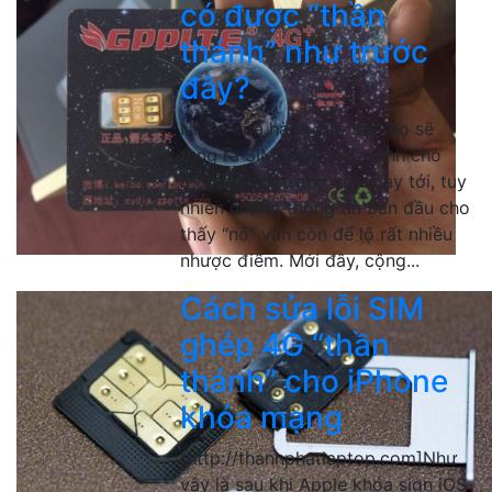
có được “thần
thánh” như trước
đây?
Nhiều cửa hàng cho biết họ sẽ
tung ra SIM ghép mới dành cho
iPhone lock trong vài ngày tới, tuy
nhiên những thông tin ban đầu cho
thấy “nó” vẫn còn để lộ rất nhiều
nhược điểm. Mới đây, cộng...
Cách sửa lỗi SIM
ghép 4G “thần
thánh” cho iPhone
khóa mạng
[http://thanhphatlaptop.com]Như
vậy là sau khi Apple khóa sign iOS