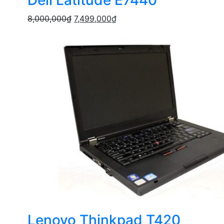
Dell Latitude E7440
8,000,000
₫
7,499,000
₫
Lenovo Thinkpad T420