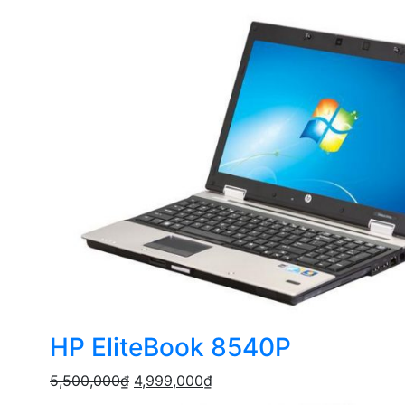
HP EliteBook 8540P
5,500,000
₫
4,999,000
₫