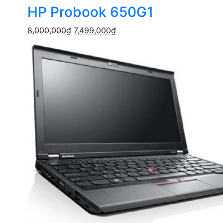
HP Probook 650G1
8,000,000
₫
7,499,000
₫