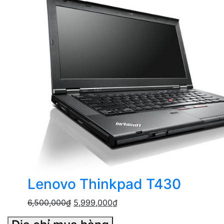
Lenovo Thinkpad T430
6,500,000
₫
5,999,000
₫