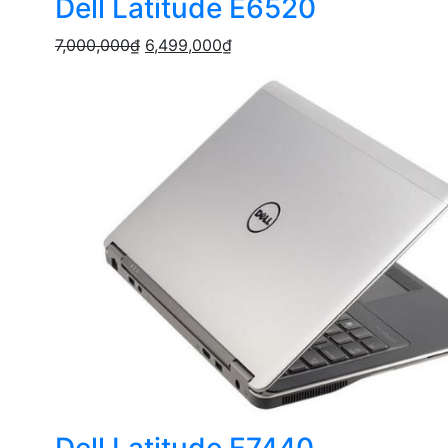
Dell Latitude E6520
7,000,000
₫
6,499,000
₫