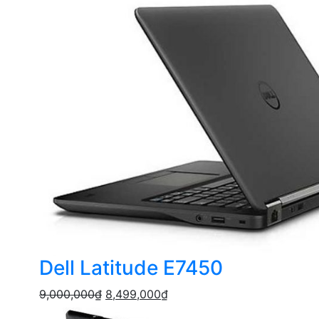
Dell Latitude E7450
9,000,000
₫
8,499,000
₫