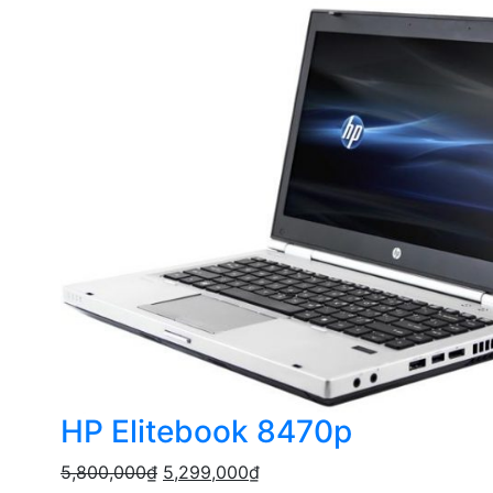
HP Elitebook 8470p
5,800,000
₫
5,299,000
₫