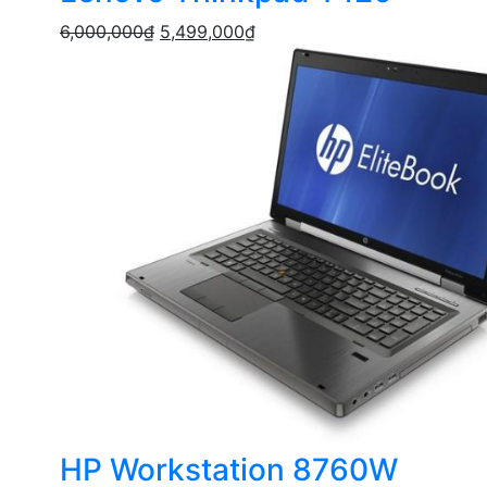
6,000,000
₫
5,499,000
₫
HP Workstation 8760W