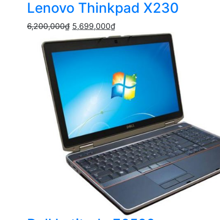
Lenovo Thinkpad X230
6,200,000
₫
5,699,000
₫