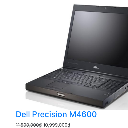
Dell Precision M4600
11,500,000
₫
10,999,000
₫