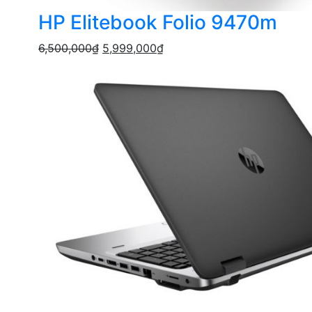
HP Elitebook Folio 9470m
6,500,000
₫
5,999,000
₫