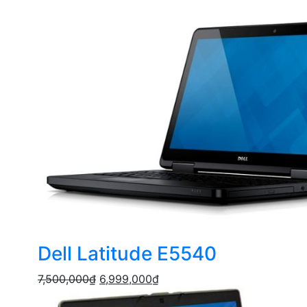
Dell Latitude E5540
7,500,000
₫
6,999,000
₫