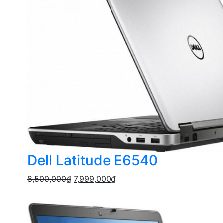
Dell Latitude E6540
8,500,000
₫
7,999,000
₫