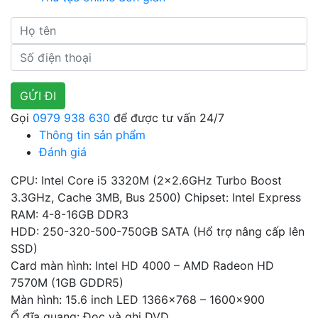
Gọi
0979 938 630
để được tư vấn 24/7
Thông tin sản phẩm
Đánh giá
CPU: Intel Core i5 3320M (2×2.6GHz Turbo Boost
3.3GHz, Cache 3MB, Bus 2500) Chipset: Intel Express
RAM: 4-8-16GB DDR3
HDD: 250-320-500-750GB SATA (Hổ trợ nâng cấp lên
SSD)
Card màn hình: Intel HD 4000 – AMD Radeon HD
7570M (1GB GDDR5)
Màn hình: 15.6 inch LED 1366×768 – 1600×900
Ổ đĩa quang: Đọc và ghi DVD