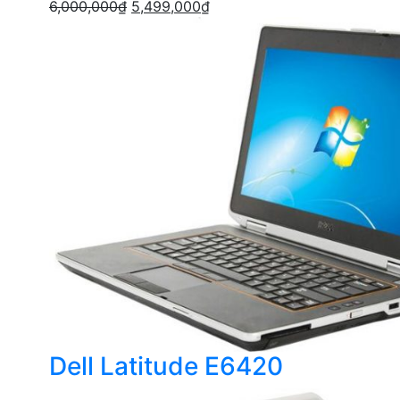
6,000,000
₫
5,499,000
₫
Dell Latitude E6420