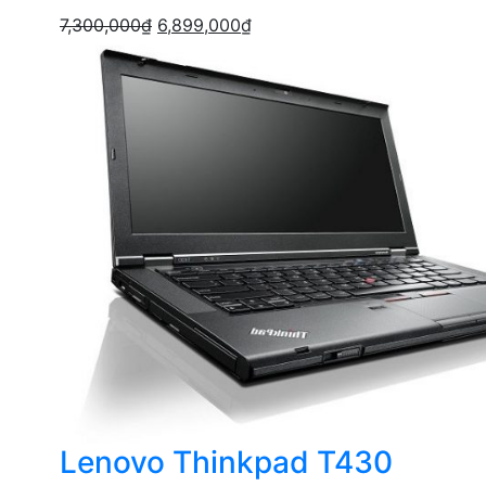
7,300,000
₫
6,899,000
₫
Lenovo Thinkpad T430