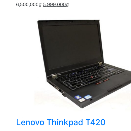
6,500,000
₫
5,999,000
₫
Lenovo Thinkpad T420