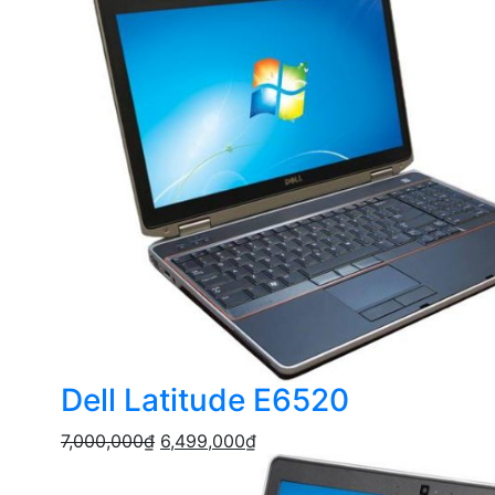
Dell Latitude E6520
7,000,000
₫
6,499,000
₫