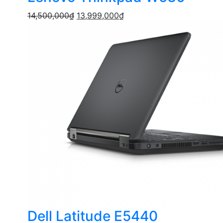
14,500,000
₫
13,999,000
₫
Dell Latitude E5440