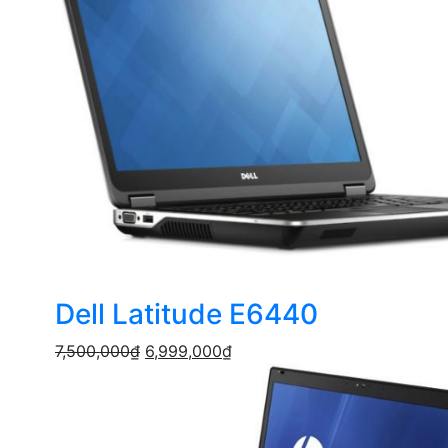
Dell Latitude E6440
7,500,000
₫
6,999,000
₫